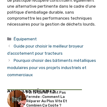
de plastique récupéré constituent également
une alternative pertinente dans le cadre d’une
politique d’emballage durable, sans
compromettre les performances techniques
nécessaires pour la gestion de déchets lourds.
Catégories
Équipement
Guide pour choisir le meilleur broyeur
d’accotement pour tracteurs
Pourquoi choisir des bâtiments métalliques
modulaires pour vos projets industriels et
commerciaux
ARTICLES RÉCENTS
Porte Qui Ne Tient Pas
Fermée : Comment La
Réparer Au Plus Vite Et
Combien Ça Coûte ?