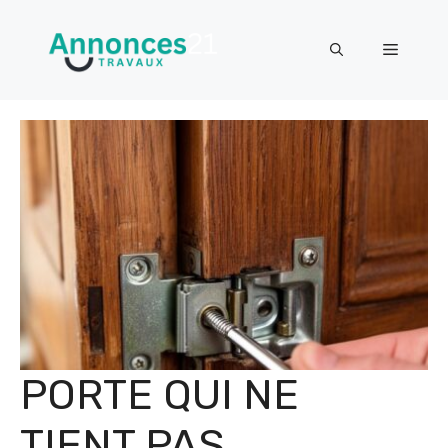
Aller
au
Menu
contenu
PORTE QUI NE
TIENT PAS